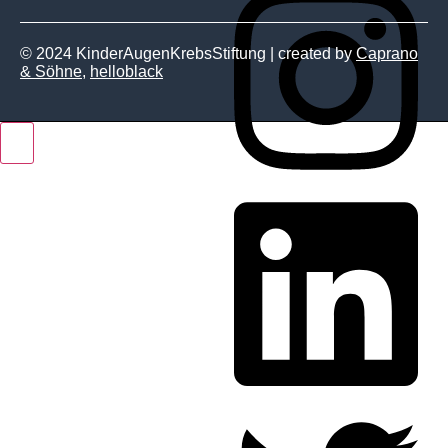
© 2024 KinderAugenKrebsStiftung | created by
Caprano
& Söhne
,
helloblack